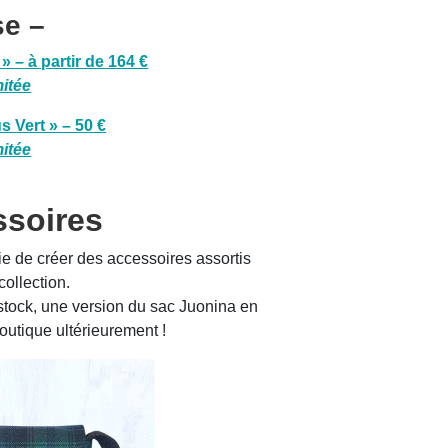
se –
» – à partir de 164 €
mitée
s Vert » – 50 €
mitée
ssoires
e de créer des accessoires assortis
collection.
stock, une version du sac Juonina en
outique ultérieurement !