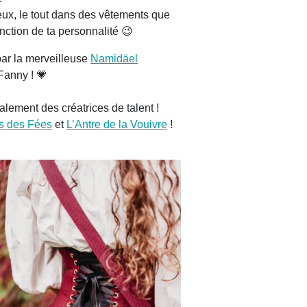
eux, le tout dans des vêtements que
onction de ta personnalité 😉
par la merveilleuse
Namidäel
 Fanny ! 💗
alement des créatrices de talent !
s des Fées
et
L’Antre de la Vouivre
!