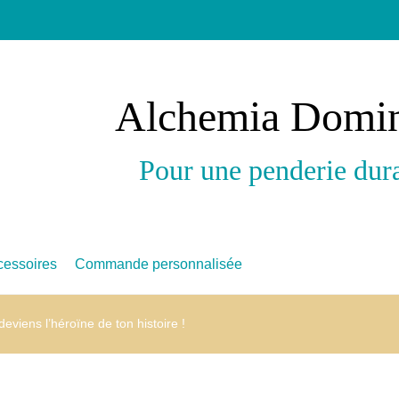
Alchemia Domi
Pour une penderie dur
cessoires
Commande personnalisée
deviens l’héroïne de ton histoire !