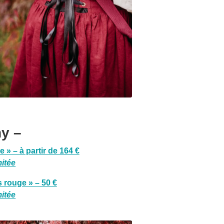
y –
 » – à partir de 164 €
mitée
 rouge » – 50 €
mitée