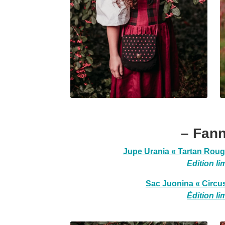
– Fann
Jupe Urania « Tartan Rouge
Edition li
Sac Juonina « Circus
Édition li