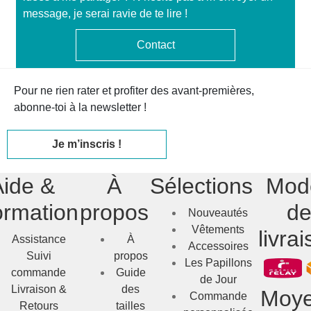
message, je serai ravie de te lire !
Contact
Pour ne rien rater et profiter des avant-premières,
abonne-toi à la newsletter !
Je m’inscris !
Aide &
À
Sélections
Mod
ormation
propos
d
Nouveautés
Vêtements
livra
Assistance
À
Accessoires
Suivi
propos
Les Papillons
commande
Guide
de Jour
Livraison &
des
Moy
Commande
Retours
tailles