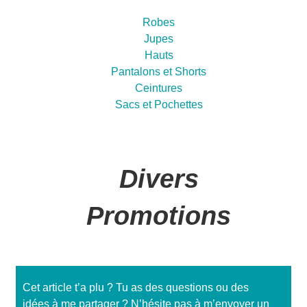
Robes
Jupes
Hauts
Pantalons et Shorts
Ceintures
Sacs et Pochettes
Divers
Promotions
Cet article t’a plu ? Tu as des questions ou des
idées à me partager ? N’hésite pas à m’envoyer un