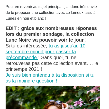
Pour en revenir au sujet principal, j’ai donc très envie
de te proposer une collection avec ce fameux tissu à
Lunes en noir et blanc !
EDIT : grâce aux nombreuses réponses
lors du premier sondage, la collection
Lune Noire va pouvoir voir le jour !
Si tu es intéressée,
tu as jusqu’au 10
septembre minuit pour passer ta
précommande
! Sans quoi, tu ne
retrouveras pas cette collection avant…. le
printemps 2021 !
Je suis bien entendu à ta disposition si tu
as la moindre question !