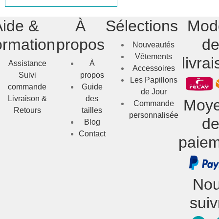
Aide &
À
Sélections
Mod
ormation
propos
d
Nouveautés
Vêtements
livra
Assistance
À
Accessoires
Suivi
propos
Les Papillons
commande
Guide
de Jour
Livraison &
des
Moy
Commande
Retours
tailles
personnalisée
d
Blog
Contact
paiem
No
suiv