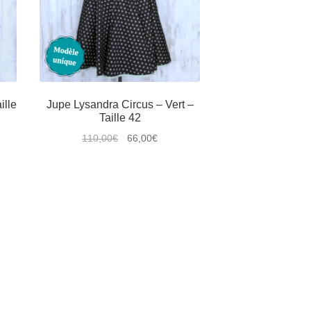
ille
Jupe Lysandra Circus – Vert –
Taille 42
Le
Le
110,00
€
66,00
€
prix
prix
Ce
initial
actuel
produit
était :
est :
a
.
110,00€.
66,00€.
plusieurs
variations.
Les
options
peuvent
être
choisies
sur