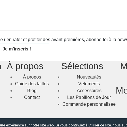
e rien rater et profiter des avant-premières, abonne-toi à la newsl
Je m’inscris !
n
À propos
Sélections
M
À propos
Nouveautés
Guide des tailles
Vêtements
Mo
Blog
Accessoires
Contact
Les Papillons de Jour
Commande personnalisée
ure expérience sur notre site web. Si vous continuez à utiliser ce site, nous s