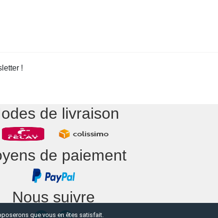
etter !
odes de livraison
yens de paiement
Nous suivre
upposerons que vous en êtes satisfait.