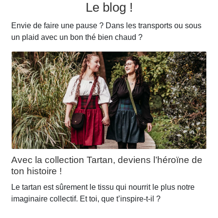
Le blog !
peuvent
être
Envie de faire une pause ? Dans les transports ou sous
choisies
un plaid avec un bon thé bien chaud ?
sur
la
page
du
produit
Avec la collection Tartan, deviens l’héroïne de
ton histoire !
Le tartan est sûrement le tissu qui nourrit le plus notre
imaginaire collectif. Et toi, que t’inspire-t-il ?