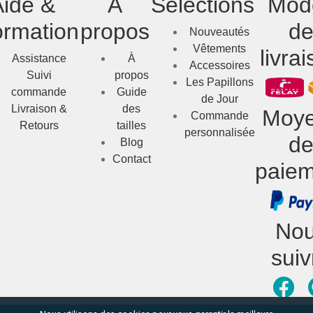
Aide &
À
Sélections
Mod
ormation
propos
d
Nouveautés
Vêtements
livra
Assistance
À
Accessoires
Suivi
propos
Les Papillons
commande
Guide
de Jour
Livraison &
des
Moy
Commande
Retours
tailles
personnalisée
d
Blog
Contact
paiem
No
suiv