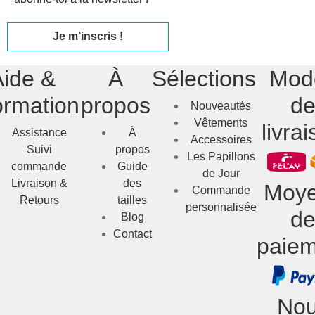
Je m’inscris !
Aide &
À
Sélections
Mod
ormation
propos
d
Nouveautés
Vêtements
livra
Assistance
À
Accessoires
Suivi
propos
Les Papillons
commande
Guide
de Jour
Livraison &
des
Moy
Commande
Retours
tailles
personnalisée
d
Blog
Contact
paiem
No