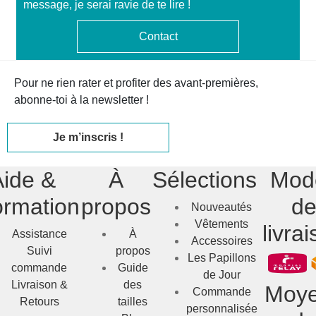
message, je serai ravie de te lire !
Contact
Pour ne rien rater et profiter des avant-premières,
abonne-toi à la newsletter !
Je m’inscris !
Aide &
À
Sélections
Mod
ormation
propos
d
Nouveautés
Vêtements
livra
Assistance
À
Accessoires
Suivi
propos
Les Papillons
commande
Guide
de Jour
Livraison &
des
Moy
Commande
Retours
tailles
personnalisée