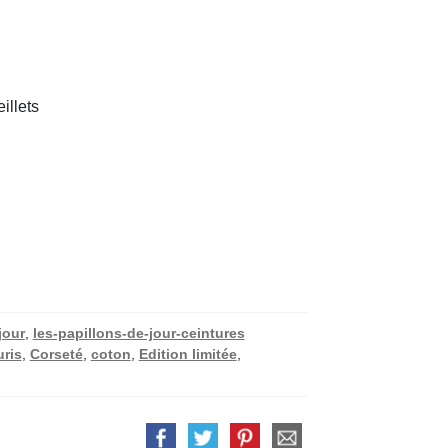
illets
jour
,
les-papillons-de-jour-ceintures
ris
,
Corseté
,
coton
,
Edition limitée
,