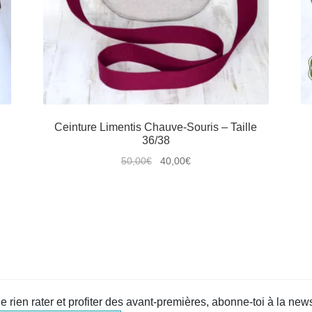
Ceinture Limentis Chauve-Souris – Taille
36/38
Le
Le
50,00
€
40,00
€
prix
prix
Ce
initial
actuel
produit
était :
est :
a
50,00€.
40,00€.
plusieurs
variations.
Les
options
peuvent
e rien rater et profiter des avant-premières, abonne-toi à la newsl
être