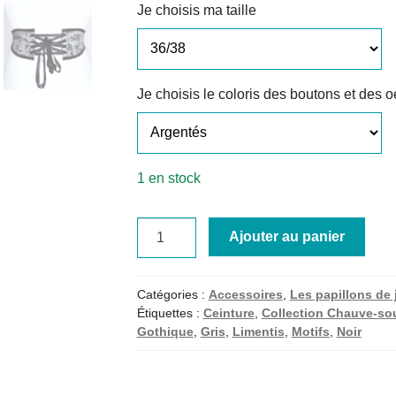
Je choisis ma taille
Je choisis le coloris des boutons et des oe
1 en stock
quantité
Ajouter au panier
de
Ceinture
Limentis
Catégories :
Accessoires
,
Les papillons de 
Chauve-
Étiquettes :
Ceinture
,
Collection Chauve-sou
Gothique
,
Gris
,
Limentis
,
Motifs
,
Noir
Souris
-
Taille