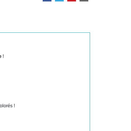
e
!
olorés !