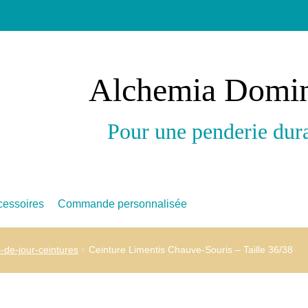
Alchemia Domi
Pour une penderie dur
cessoires
Commande personnalisée
s-de-jour-ceintures
Ceinture Limentis Chauve-Souris – Taille 36/38