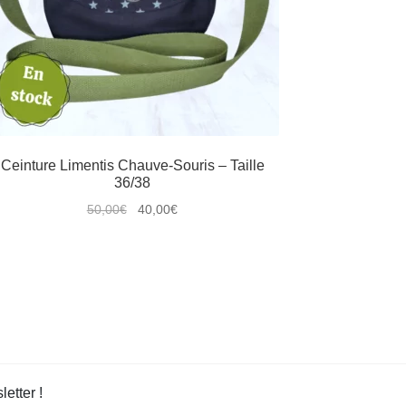
Ceinture Limentis Chauve-Souris – Taille
36/38
Le
Le
50,00
€
40,00
€
prix
prix
Ce
initial
actuel
produit
était :
est :
a
50,00€.
40,00€.
plusieurs
variations.
Les
options
peuvent
etter !
être