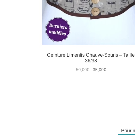
Ceinture Limentis Chauve-Souris – Taille
36/38
Le
Le
50,00
€
35,00
€
prix
prix
Ce
initial
actuel
produit
était :
est :
a
50,00€.
35,00€.
plusieurs
variations.
Les
options
peuvent
Pour n
être