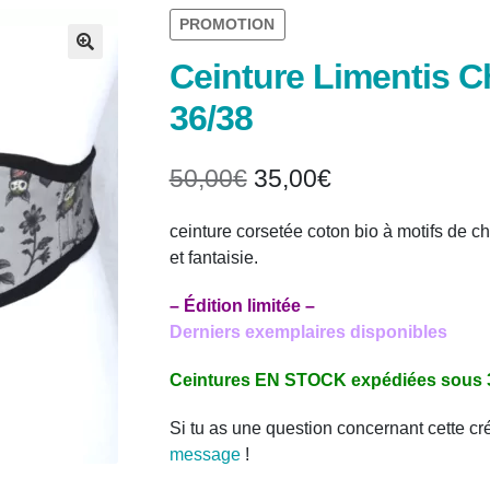
PROMOTION
Ceinture Limentis C
🔍
36/38
Le
Le
50,00
€
35,00
€
prix
prix
ceinture corsetée coton bio à motifs de c
initial
actuel
et fantaisie.
était :
est :
– Édition limitée –
50,00€.
35,00€.
Derniers exemplaires disponibles
Ceintures EN STOCK expédiées sous 3
Si tu as une question concernant cette cr
message
!