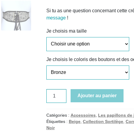
Si tu as une question concernant cette cr
message
!
Je choisis ma taille
Je choisis le coloris des boutons et des oe
quantité
Ajouter au panier
de
Ceinture
Limentis
Catégories :
Accessoires
,
Les papillons de 
Sortilège
Étiquettes :
Beige
,
Collection Sortilège
,
Cor
Noir
-