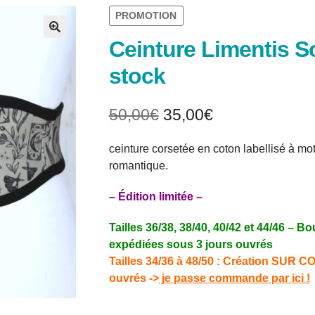
PROMOTION
Ceinture Limentis So
🔍
stock
Le
Le
50,00
€
35,00
€
prix
prix
ceinture corsetée en coton labellisé à mot
initial
actuel
romantique.
était :
est :
– Édition limitée –
50,00€.
35,00€.
Tailles 36/38, 38/40, 40/42 et 44/46 –
expédiées sous 3 jours ouvrés
Tailles 34/36 à 48/50 : Création SUR
ouvrés ->
je passe commande par ici !