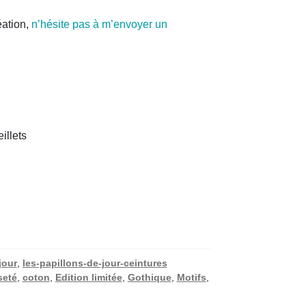
éation,
n’hésite pas à m’envoyer un
illets
jour
,
les-papillons-de-jour-ceintures
seté
,
coton
,
Edition limitée
,
Gothique
,
Motifs
,