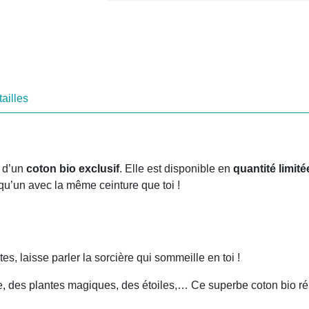
Tailles
en
stock
ailles
r d’un
coton bio exclusif
. Elle est disponible en
quantité limité
qu’un avec la même ceinture que toi !
tes, laisse parler la sorcière qui sommeille en toi !
e, des plantes magiques, des étoiles,… Ce superbe coton bio réu