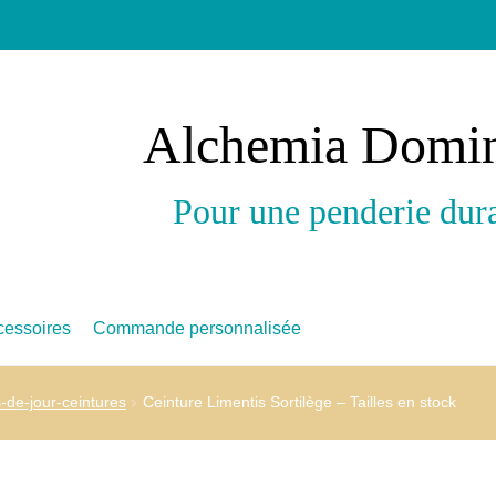
Alchemia Domi
Pour une penderie dur
cessoires
Commande personnalisée
s-de-jour-ceintures
Ceinture Limentis Sortilège – Tailles en stock