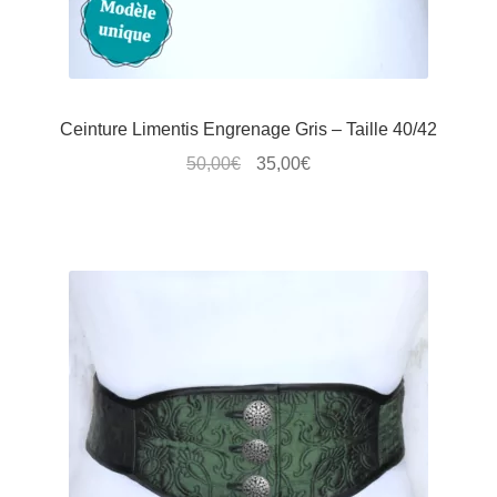
du
produit
Ceinture Limentis Engrenage Gris – Taille 40/42
Le
Le
50,00
€
35,00
€
prix
prix
Ce
initial
actuel
produit
était :
est :
a
50,00€.
35,00€.
plusieurs
variations.
Les
options
peuvent
être
choisies
sur