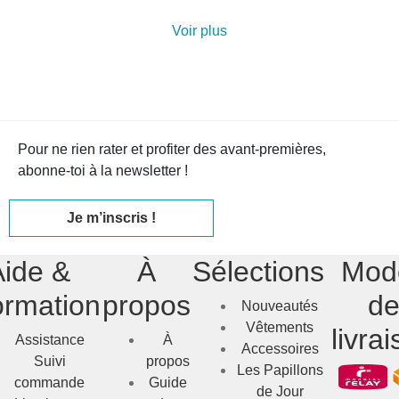
Voir plus
Pour ne rien rater et profiter des avant-premières,
abonne-toi à la newsletter !
Je m’inscris !
Aide &
À
Sélections
Mod
ormation
propos
d
Nouveautés
Vêtements
livra
Assistance
À
Accessoires
Suivi
propos
Les Papillons
commande
Guide
de Jour