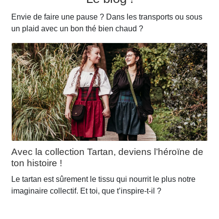
peuvent
être
Envie de faire une pause ? Dans les transports ou sous
choisies
un plaid avec un bon thé bien chaud ?
sur
la
page
du
produit
Avec la collection Tartan, deviens l’héroïne de
ton histoire !
Le tartan est sûrement le tissu qui nourrit le plus notre
imaginaire collectif. Et toi, que t’inspire-t-il ?