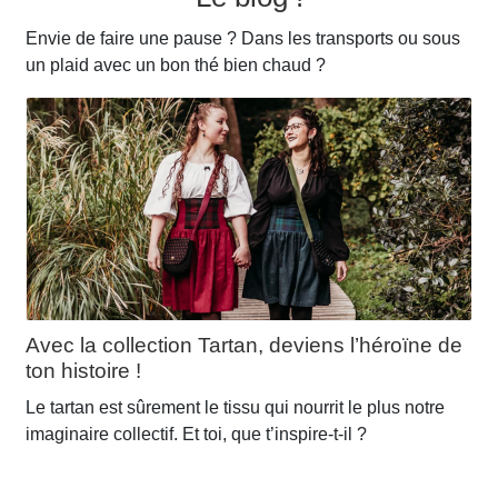
peuvent
être
Envie de faire une pause ? Dans les transports ou sous
choisies
un plaid avec un bon thé bien chaud ?
sur
la
page
du
produit
Avec la collection Tartan, deviens l’héroïne de
ton histoire !
Le tartan est sûrement le tissu qui nourrit le plus notre
imaginaire collectif. Et toi, que t’inspire-t-il ?