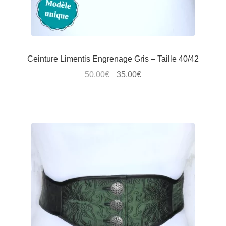
du
produit
Ceinture Limentis Engrenage Gris – Taille 40/42
Le
Le
50,00
€
35,00
€
prix
prix
Ce
initial
actuel
produit
était :
est :
a
50,00€.
35,00€.
plusieurs
variations.
Les
options
peuvent
être
choisies
sur