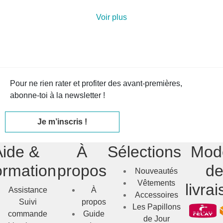
Voir plus
Pour ne rien rater et profiter des avant-premières,
abonne-toi à la newsletter !
Je m’inscris !
Aide &
À
Sélections
Mod
ormation
propos
d
Nouveautés
Vêtements
livra
Assistance
À
Accessoires
Suivi
propos
Les Papillons
commande
Guide
de Jour