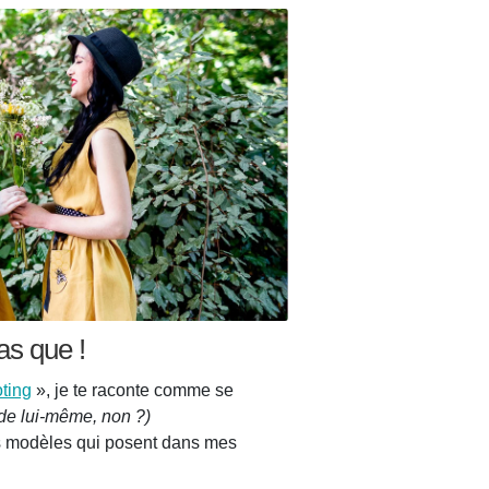
s que !
oting
», je te raconte comme se
e de lui-même, non ?)
es modèles qui posent dans mes