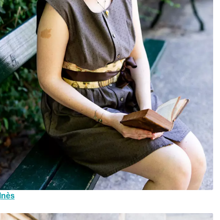
I
nès