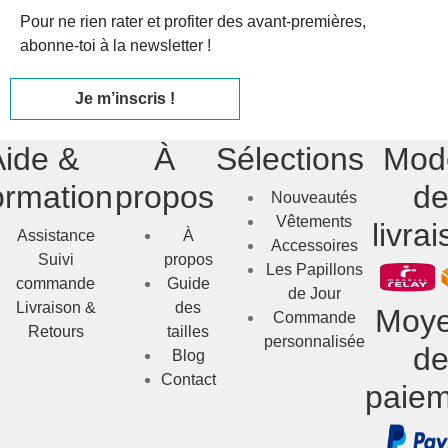
Pour ne rien rater et profiter des avant-premières,
abonne-toi à la newsletter !
Je m’inscris !
Aide &
À
Sélections
Mod
ormation
propos
d
Nouveautés
Vêtements
livra
Assistance
À
Accessoires
Suivi
propos
Les Papillons
commande
Guide
de Jour
Livraison &
des
Moy
Commande
Retours
tailles
personnalisée
d
Blog
Contact
paiem