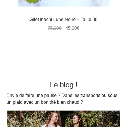
Gilet Inachi Lune Noire – Taille 38
Le
Le
75,00
€
45,00
€
prix
prix
Ce
initial
actuel
produit
était :
est :
a
75,00€.
45,00€.
plusieurs
variations.
Les
options
Le blog !
peuvent
être
Envie de faire une pause ? Dans les transports ou sous
choisies
un plaid avec un bon thé bien chaud ?
sur
la
page